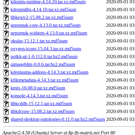
kdepim-runtime-4.14.10.tar.xz.md5sum
2020-09-01 03
kdepimlibs-4.14.10.tar.xz.md5sum
2020-09-01 03
libkexiv2-15.08.2.tar.xz.md5sum
2020-09-01 03
nepomuk-core-4.13.0.tar.xz.md5sum
2020-09-01 03
nepomuk-widgets-4.13.0.tar.xz.md5sum
2020-09-01 03
okular-15.12.1.tar.xz.md5sum
2020-09-01 03
oxygen-icons-15.04.3.tar.xz.md5sum
2020-09-01 03
polkit-qt-1-0.112.0.tar.bz2.md5sum
2020-09-01 03
qimageblitz-0.0.6.tar.bz2.md5sum
2020-09-01 03
kdeplasma-addons-4.14.3.tar.xz.md5sum
2020-09-01 03
kfilemetadata-4.14.3.tar.xz.md5sum
2020-09-01 03
kmix-16.08.0.tar.xz.md5sum
2020-09-01 03
konsole-4.14.3.tar.xz.md5sum
2020-09-01 03
libkcddb-15.12.1.tar.xz.md5sum
2020-09-01 03
libkdcraw-15.08.2.tar.xz.md5sum
2020-09-01 03
shared-desktop-ontologies-0.11.0.tar.bz2.md5sum
2020-09-01 03
Apache/2.4.58 (Ubuntu) Server at ftp.lfs-matrix.net Port 80