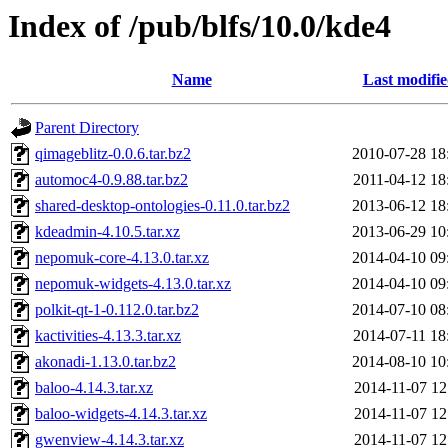
Index of /pub/blfs/10.0/kde4
Name
Last modifi
Parent Directory
qimageblitz-0.0.6.tar.bz2
2010-07-28 18
automoc4-0.9.88.tar.bz2
2011-04-12 18
shared-desktop-ontologies-0.11.0.tar.bz2
2013-06-12 18
kdeadmin-4.10.5.tar.xz
2013-06-29 10
nepomuk-core-4.13.0.tar.xz
2014-04-10 09
nepomuk-widgets-4.13.0.tar.xz
2014-04-10 09
polkit-qt-1-0.112.0.tar.bz2
2014-07-10 08
kactivities-4.13.3.tar.xz
2014-07-11 18
akonadi-1.13.0.tar.bz2
2014-08-10 10
baloo-4.14.3.tar.xz
2014-11-07 12
baloo-widgets-4.14.3.tar.xz
2014-11-07 12
gwenview-4.14.3.tar.xz
2014-11-07 12