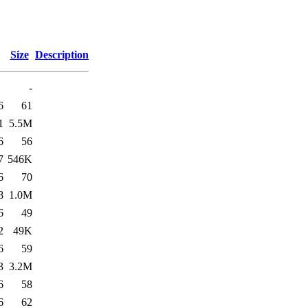
Size
Description
-
6
61
1
5.5M
6
56
7
546K
6
70
8
1.0M
6
49
2
49K
6
59
3
3.2M
6
58
6
62