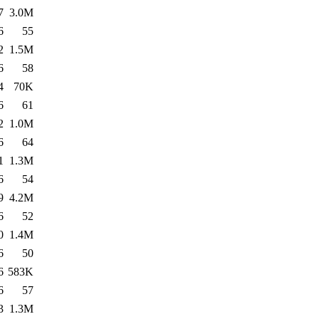
7
3.0M
6
55
2
1.5M
6
58
4
70K
6
61
2
1.0M
6
64
1
1.3M
6
54
9
4.2M
6
52
0
1.4M
6
50
6
583K
6
57
3
1.3M