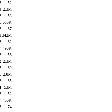
6
52
3
2.3M
6
58
6
650K
6
67
8
342M
6
62
7
490K
6
56
2
2.3M
6
69
6
2.8M
6
65
4
53M
6
52
7
456K
6
74