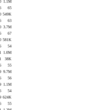
0
1.1M
6
65
0
549K
6
63
0
3.7M
6
67
0
581K
6
54
1
1.0M
1
38K
6
55
9
9.7M
6
56
9
1.1M
6
54
9
624K
6
55
1
1.2M