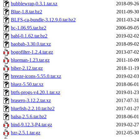
bubblewrap-0.3.1.tar.xz
2018-09-26
Blue-1.8.tar.bz2
2011-09-30
BLFS-ca-bundle-3.12.9.0.tar.bz2
2011-03-24
bc-1.06.95.tar.bz2
2006-09-05
babl-0.1.62.tar.bz2
2019-02-02
baobab-3.30.0.tar.xz
2018-09-02
bogofilter-1.2.4.tar.gz
2013-07-02
blueman-1.23.tar.gz
2011-10-09
biber-2.12.tar.gz
2018-11-19
breeze-icons-5.55.0.tar.xz
2019-02-03
bluez-5.50.tar.xz
2018-06-01
btrfs-progs-v4.20.1.tar.xz
2019-01-23
brasero-3.12.2.tar.xz
2017-07-31
bluefish-2.2.10.tar.bz2
2017-01-27
balsa-2.5.6.tar.bz2
2018-06-01
bind-9.12.3-P4.tar.gz
2019-02-27
bzr-2.5.1.tar.gz
2012-05-30