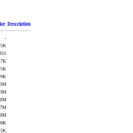
ize
Description
-
05K
851
87K
55K
49K
.3M
.3M
.0M
.7M
.0M
18K
35K