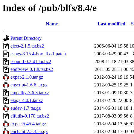
Index of /pub/blfs/8.4/e
Name
Last modified
S
Parent Directory
eject-2.1.5.tar.bz2
2006-06-04 19:58
1
espgs-8.15.4-bov_fix-1.patch
2008-03-29 00:43
esound-0.2.41.tar.bz2
2008-11-18 21:03
3
epdfview-0.1.8.tar.bz2
2011-05-28 11:06
4
expat-2.1.0.tar.gz
2012-03-24 19:19
5
enscript-1.6.6.tar.gz
2012-09-25 19:25
1
empathy-3.6.3.tar.xz
2013-01-09 10:30
3
ekiga-4.0.1.tar.xz
2013-02-20 22:00
8
eudev-1.7.tar.gz
2014-06-01 18:18
1
elfutils-0.170.tar.bz2
2017-08-03 09:56
8
expect5.45.4.tar.gz
2018-02-04 13:56
6
enchant-2.2.3.tar.gz
2018-02-04 17:03
9