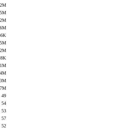
42M
.5M
.2M
26M
66K
.5M
.2M
18K
11M
.4M
.3M
.7M
49
54
53
57
52