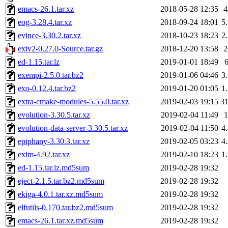
emacs-26.1.tar.xz
2018-05-28 12:35
eog-3.28.4.tar.xz
2018-09-24 18:01
5
evince-3.30.2.tar.xz
2018-10-23 18:23
2
exiv2-0.27.0-Source.tar.gz
2018-12-20 13:58
ed-1.15.tar.lz
2019-01-01 18:49
exempi-2.5.0.tar.bz2
2019-01-06 04:46
3
exo-0.12.4.tar.bz2
2019-01-20 01:05
1
extra-cmake-modules-5.55.0.tar.xz
2019-02-03 19:15
3
evolution-3.30.5.tar.xz
2019-02-04 11:49
evolution-data-server-3.30.5.tar.xz
2019-02-04 11:50
4
epiphany-3.30.3.tar.xz
2019-02-05 03:23
4
exim-4.92.tar.xz
2019-02-10 18:23
1
ed-1.15.tar.lz.md5sum
2019-02-28 19:32
eject-2.1.5.tar.bz2.md5sum
2019-02-28 19:32
ekiga-4.0.1.tar.xz.md5sum
2019-02-28 19:32
elfutils-0.170.tar.bz2.md5sum
2019-02-28 19:32
emacs-26.1.tar.xz.md5sum
2019-02-28 19:32