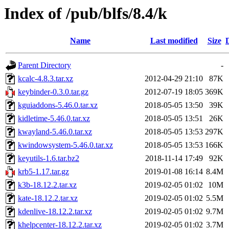
Index of /pub/blfs/8.4/k
Name
Last modified
Size
Parent Directory
-
kcalc-4.8.3.tar.xz
2012-04-29 21:10
87K
keybinder-0.3.0.tar.gz
2012-07-19 18:05
369K
kguiaddons-5.46.0.tar.xz
2018-05-05 13:50
39K
kidletime-5.46.0.tar.xz
2018-05-05 13:51
26K
kwayland-5.46.0.tar.xz
2018-05-05 13:53
297K
kwindowsystem-5.46.0.tar.xz
2018-05-05 13:53
166K
keyutils-1.6.tar.bz2
2018-11-14 17:49
92K
krb5-1.17.tar.gz
2019-01-08 16:14
8.4M
k3b-18.12.2.tar.xz
2019-02-05 01:02
10M
kate-18.12.2.tar.xz
2019-02-05 01:02
5.5M
kdenlive-18.12.2.tar.xz
2019-02-05 01:02
9.7M
khelpcenter-18.12.2.tar.xz
2019-02-05 01:02
3.7M