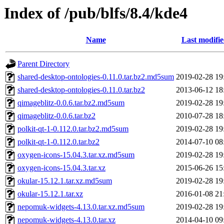
Index of /pub/blfs/8.4/kde4
Name
Last modifi
Parent Directory
shared-desktop-ontologies-0.11.0.tar.bz2.md5sum
2019-02-28 19
shared-desktop-ontologies-0.11.0.tar.bz2
2013-06-12 18
qimageblitz-0.0.6.tar.bz2.md5sum
2019-02-28 19
qimageblitz-0.0.6.tar.bz2
2010-07-28 18
polkit-qt-1-0.112.0.tar.bz2.md5sum
2019-02-28 19
polkit-qt-1-0.112.0.tar.bz2
2014-07-10 08
oxygen-icons-15.04.3.tar.xz.md5sum
2019-02-28 19
oxygen-icons-15.04.3.tar.xz
2015-06-26 15
okular-15.12.1.tar.xz.md5sum
2019-02-28 19
okular-15.12.1.tar.xz
2016-01-08 21
nepomuk-widgets-4.13.0.tar.xz.md5sum
2019-02-28 19
nepomuk-widgets-4.13.0.tar.xz
2014-04-10 09