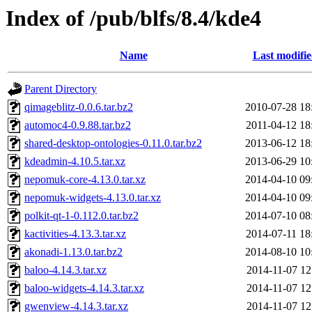
Index of /pub/blfs/8.4/kde4
Name
Last modifi
Parent Directory
qimageblitz-0.0.6.tar.bz2
2010-07-28 18
automoc4-0.9.88.tar.bz2
2011-04-12 18
shared-desktop-ontologies-0.11.0.tar.bz2
2013-06-12 18
kdeadmin-4.10.5.tar.xz
2013-06-29 10
nepomuk-core-4.13.0.tar.xz
2014-04-10 09
nepomuk-widgets-4.13.0.tar.xz
2014-04-10 09
polkit-qt-1-0.112.0.tar.bz2
2014-07-10 08
kactivities-4.13.3.tar.xz
2014-07-11 18
akonadi-1.13.0.tar.bz2
2014-08-10 10
baloo-4.14.3.tar.xz
2014-11-07 12
baloo-widgets-4.14.3.tar.xz
2014-11-07 12
gwenview-4.14.3.tar.xz
2014-11-07 12