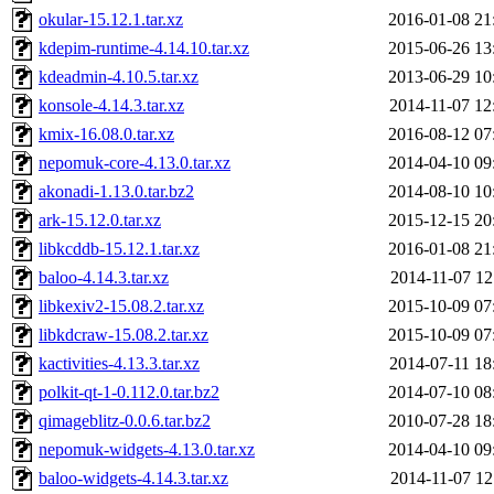
okular-15.12.1.tar.xz
2016-01-08 21
kdepim-runtime-4.14.10.tar.xz
2015-06-26 13
kdeadmin-4.10.5.tar.xz
2013-06-29 10
konsole-4.14.3.tar.xz
2014-11-07 12
kmix-16.08.0.tar.xz
2016-08-12 07
nepomuk-core-4.13.0.tar.xz
2014-04-10 09
akonadi-1.13.0.tar.bz2
2014-08-10 10
ark-15.12.0.tar.xz
2015-12-15 20
libkcddb-15.12.1.tar.xz
2016-01-08 21
baloo-4.14.3.tar.xz
2014-11-07 12
libkexiv2-15.08.2.tar.xz
2015-10-09 07
libkdcraw-15.08.2.tar.xz
2015-10-09 07
kactivities-4.13.3.tar.xz
2014-07-11 18
polkit-qt-1-0.112.0.tar.bz2
2014-07-10 08
qimageblitz-0.0.6.tar.bz2
2010-07-28 18
nepomuk-widgets-4.13.0.tar.xz
2014-04-10 09
baloo-widgets-4.14.3.tar.xz
2014-11-07 12