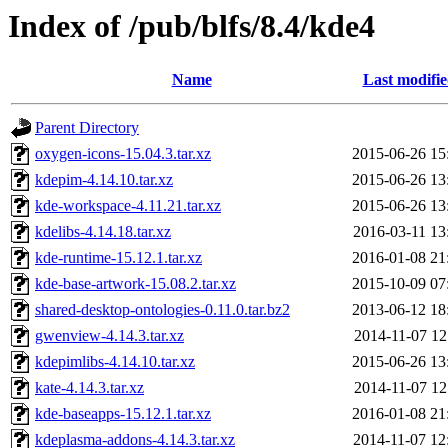
Index of /pub/blfs/8.4/kde4
Name
Last modifi
Parent Directory
oxygen-icons-15.04.3.tar.xz
2015-06-26 15
kdepim-4.14.10.tar.xz
2015-06-26 13
kde-workspace-4.11.21.tar.xz
2015-06-26 13
kdelibs-4.14.18.tar.xz
2016-03-11 13
kde-runtime-15.12.1.tar.xz
2016-01-08 21
kde-base-artwork-15.08.2.tar.xz
2015-10-09 07
shared-desktop-ontologies-0.11.0.tar.bz2
2013-06-12 18
gwenview-4.14.3.tar.xz
2014-11-07 12
kdepimlibs-4.14.10.tar.xz
2015-06-26 13
kate-4.14.3.tar.xz
2014-11-07 12
kde-baseapps-15.12.1.tar.xz
2016-01-08 21
kdeplasma-addons-4.14.3.tar.xz
2014-11-07 12