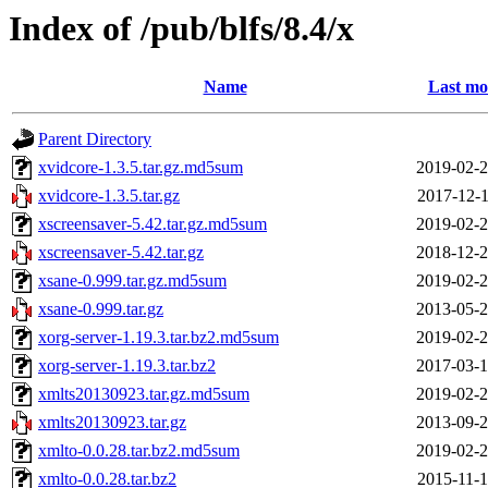
Index of /pub/blfs/8.4/x
Name
Last mo
Parent Directory
xvidcore-1.3.5.tar.gz.md5sum
2019-02-2
xvidcore-1.3.5.tar.gz
2017-12-1
xscreensaver-5.42.tar.gz.md5sum
2019-02-2
xscreensaver-5.42.tar.gz
2018-12-2
xsane-0.999.tar.gz.md5sum
2019-02-2
xsane-0.999.tar.gz
2013-05-2
xorg-server-1.19.3.tar.bz2.md5sum
2019-02-2
xorg-server-1.19.3.tar.bz2
2017-03-1
xmlts20130923.tar.gz.md5sum
2019-02-2
xmlts20130923.tar.gz
2013-09-2
xmlto-0.0.28.tar.bz2.md5sum
2019-02-2
xmlto-0.0.28.tar.bz2
2015-11-1