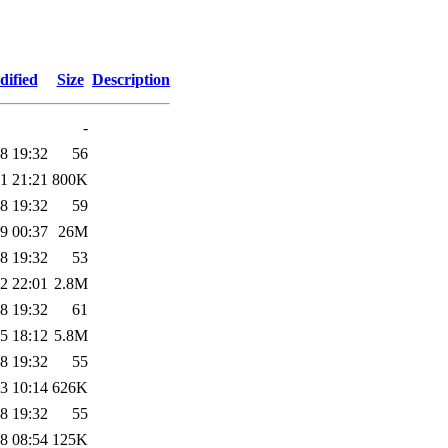
dified
Size
Description
-
8 19:32
56
1 21:21
800K
8 19:32
59
9 00:37
26M
8 19:32
53
2 22:01
2.8M
8 19:32
61
5 18:12
5.8M
8 19:32
55
3 10:14
626K
8 19:32
55
8 08:54
125K