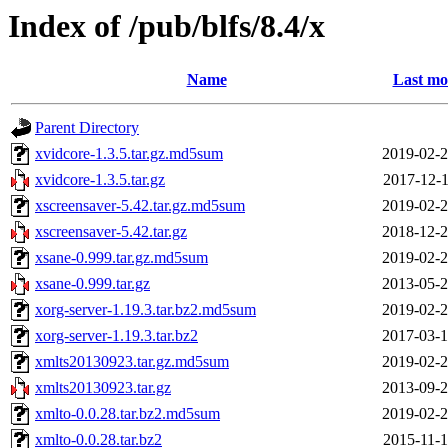
Index of /pub/blfs/8.4/x
Name
Last mo
Parent Directory
xvidcore-1.3.5.tar.gz.md5sum
2019-02-2
xvidcore-1.3.5.tar.gz
2017-12-1
xscreensaver-5.42.tar.gz.md5sum
2019-02-2
xscreensaver-5.42.tar.gz
2018-12-2
xsane-0.999.tar.gz.md5sum
2019-02-2
xsane-0.999.tar.gz
2013-05-2
xorg-server-1.19.3.tar.bz2.md5sum
2019-02-2
xorg-server-1.19.3.tar.bz2
2017-03-1
xmlts20130923.tar.gz.md5sum
2019-02-2
xmlts20130923.tar.gz
2013-09-2
xmlto-0.0.28.tar.bz2.md5sum
2019-02-2
xmlto-0.0.28.tar.bz2
2015-11-1